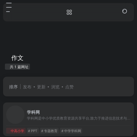
作文
共 1 篇网址
排序
发布
更新
浏览
点赞
学科网
学科网是中小学优质教育资源共享平台,致力于推进信息技术与教育教学融合应用,为教师提供优质的试题、试卷、课件、教案等教学资源,内容涵盖K12领域小学、初中、高中、中职全部学科学段,服务教师教学教研,服务家校协同育人。
中高小学
# PPT
# 专题教育
# 中学学科网