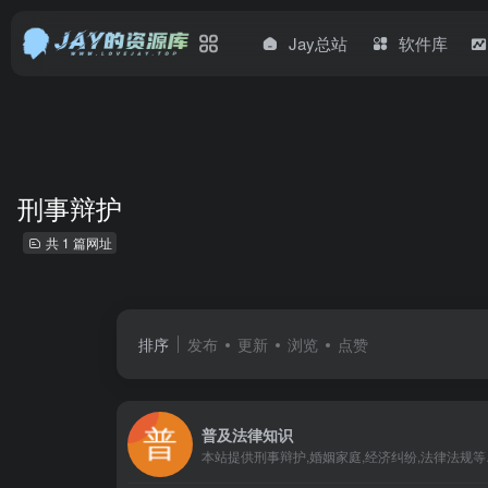
Jay总站
软件库
刑事辩护
共 1 篇网址
排序
发布
更新
浏览
点赞
普及法律知识
本站提供