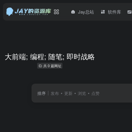
Jay总站
软件库
大前端; 编程; 随笔; 即时战略
共 0 篇网址
排序
发布
更新
浏览
点赞