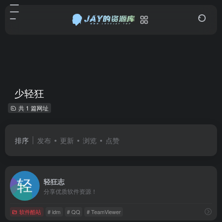
少轻狂
共 1 篇网址
排序
发布
更新
浏览
点赞
轻狂志
分享优质软件资源！
软件酷站
# idm
# QQ
# TeamViewer