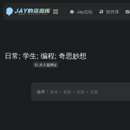
Jay总站
软件库
日常; 学生; 编程; 奇思妙想
共 0 篇网址
排序
发布
更新
浏览
点赞