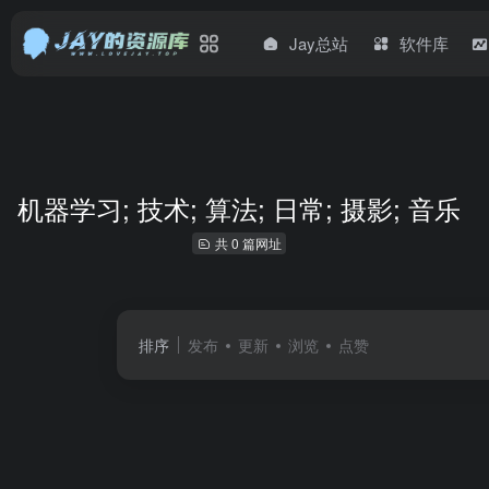
Jay总站
软件库
机器学习; 技术; 算法; 日常; 摄影; 音乐
共 0 篇网址
排序
发布
更新
浏览
点赞