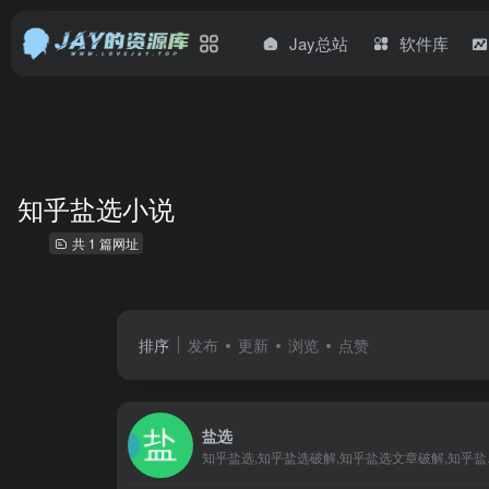
Jay总站
软件库
知乎盐选小说
共 1 篇网址
排序
发布
更新
浏览
点赞
盐选
知乎盐选,知乎盐选破解,知乎