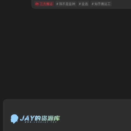
三方搬运
# 我不是盐神
# 盐选
# 知乎搬运工