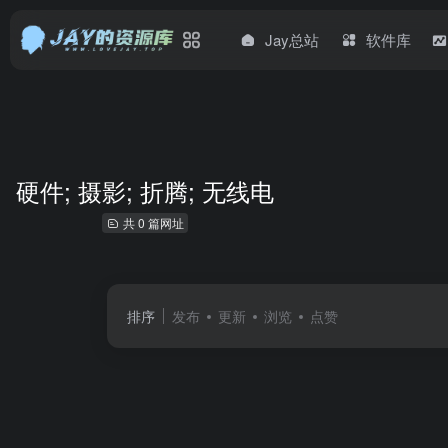
Jay总站
软件库
硬件; 摄影; 折腾; 无线电
共 0 篇网址
排序
发布
更新
浏览
点赞