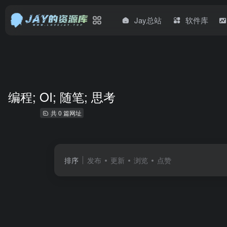
Jay总站
软件库
编程; OI; 随笔; 思考
共 0 篇网址
排序
发布
更新
浏览
点赞