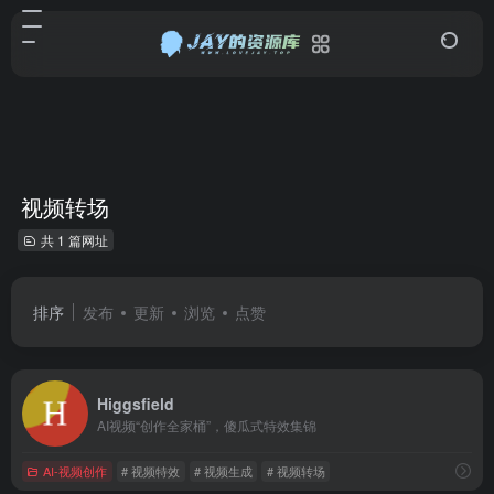
视频转场
共 1 篇网址
排序
发布
更新
浏览
点赞
Higgsfield
AI视频“创作全家桶”，傻瓜式特效集锦
AI-视频创作
# 视频特效
# 视频生成
# 视频转场