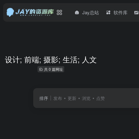
Jay总站
软件库
设计; 前端; 摄影; 生活; 人文
共 0 篇网址
排序
发布
更新
浏览
点赞