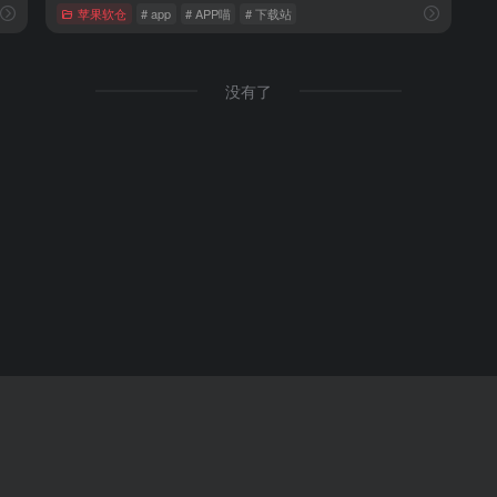
苹果软仓
# app
# APP喵
# 下载站
没有了