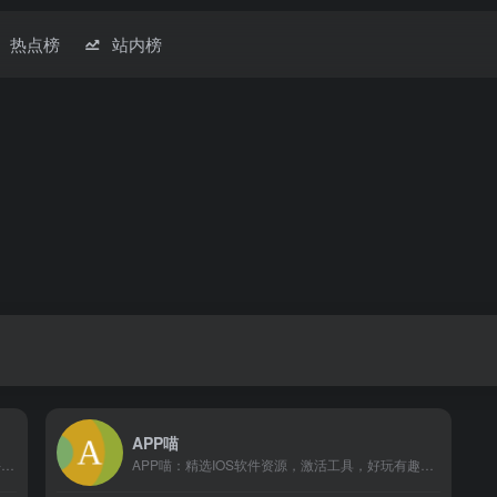
热点榜
站内榜
APP喵
极具人气和特色的软件网站！专注于推荐优秀软件、APP应用和互联网资源，每篇图文评测都极其用心，并提供大量软件资源下载。
APP喵：精选IOS软件资源，激活工具，好玩有趣程序，网站，IT科技资讯，资源分享