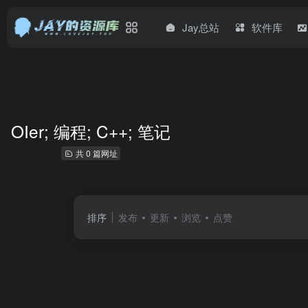
Jay总站
软件库
OIer; 编程; C++; 笔记
共 0 篇网址
排序
发布
更新
浏览
点赞