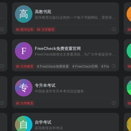
高教书苑
专业书籍、课本下载首选，当前数据库总品种数已达7万余种，每年保持约2500种的稳定更新量
高等教育出版社运营的一个电子书籍网站，需登录，提供电子书购买，部分免费书记可直接在线阅读
图书仓库
大学教育
FreeCheck免费查重官网
威,最科学,最受学生欢迎的免费论文检测系统.
FreeCheck精准论文查重系统，为广大学者提供专业的免费论文查重、AI智能降重、论文预测、在线报告、论文指导等一站式服务。是一款安全、精准、快捷、易操作的免费论文检测系统。同时站内提供维普、知网、paperpass等定稿查重系统。
大学教育
# FreeCheck免费查重
# FreeCheck官网
# FreeCheck论文查
专升本考试
中国各省市专升本考试信息服务
大学教育
自学考试
高等教育自学考试