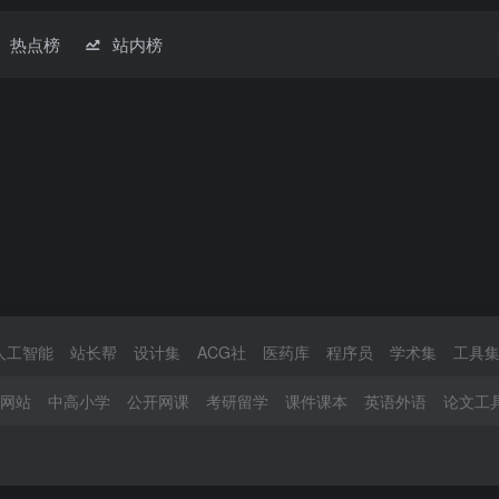
热点榜
站内榜
人工智能
站长帮
设计集
ACG社
医药库
程序员
学术集
工具
网站
中高小学
公开网课
考研留学
课件课本
英语外语
论文工