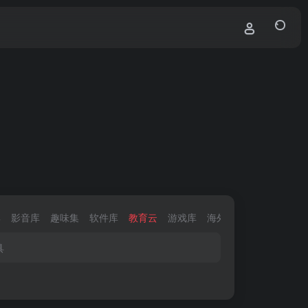
集
影音库
趣味集
软件库
教育云
游戏库
海外区
电商圈
找资
具