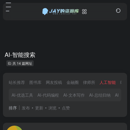
AI-智能搜索
共 14 篇网址
站长推荐
图书库
网友投稿
金融圈
律师所
人工智能
站长
AI-优选工具
AI-代码编程
AI-文本写作
AI-总结归纳
AI-视
排序
发布
更新
浏览
点赞