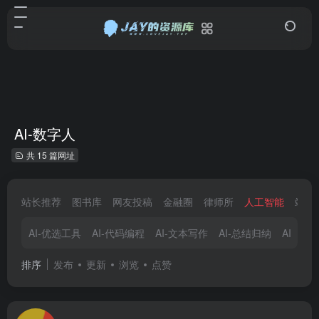
AI-数字人
共 15 篇网址
站长推荐
图书库
网友投稿
金融圈
律师所
人工智能
站长
AI-优选工具
AI-代码编程
AI-文本写作
AI-总结归纳
AI-视
排序
发布
更新
浏览
点赞