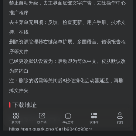
禁止自动升级，去主界面底部文字广告，去除操作中心
推广程序；
去主菜单无用项：反馈、检查更新、用户手册、技术支
持、在线；
删除资源管理器右键菜单扩展、多国语言、错误报告程
序等文件；
已经更改默认设置为：启动即为简体中文、皮肤默认改
为简约白；
注：删除的话需等关闭后8秒便携化启动器延迟，再删
掉文件夹！
下载地址
本期推荐IObitUninstaller：
新大陆
投个稿
Jay总站
软件库
我的
https://pan.quark.cn/s/0e1b9046d93c