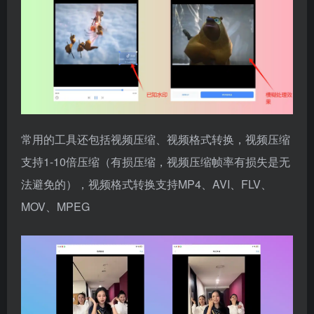
常用的工具还包括视频压缩、视频格式转换，视频压缩
支持1-10倍压缩（有损压缩，视频压缩帧率有损失是无
法避免的），视频格式转换支持MP4、AVI、FLV、
MOV、MPEG