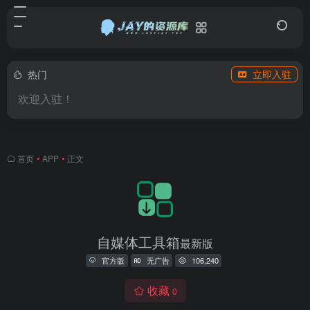
热门
立即入驻
欢迎入驻！
首页
•
APP
•
正文
自媒体工具箱
最新版
官方版
无广告
106,240
收藏
0