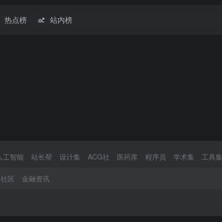
热点榜
站内榜
人工智能
站长帮
设计集
ACG社
医药库
程序员
学术集
工具
资社区
金融资讯