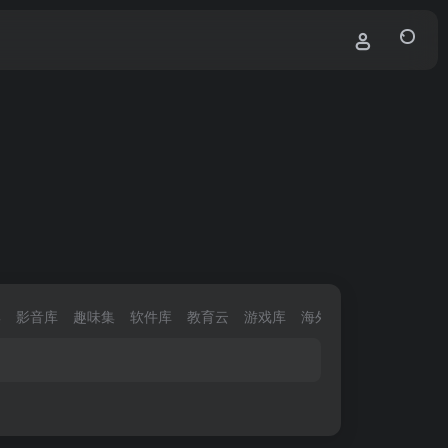
集
影音库
趣味集
软件库
教育云
游戏库
海外区
电商圈
找资