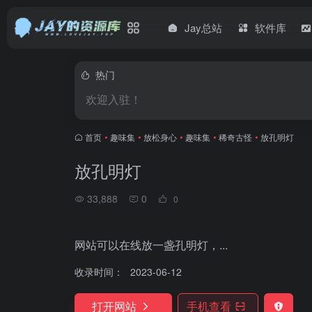
Jay总站
软件库
热门
欢迎入驻！
首页
•
趣味集
•
放松身心
•
趣味集
•
稀奇古怪
•
放孔明灯
放孔明灯
33,888
0
0
网站可以在线放一盏孔明灯，...
收录时间：
2023-06-12
打开网站
手机查看