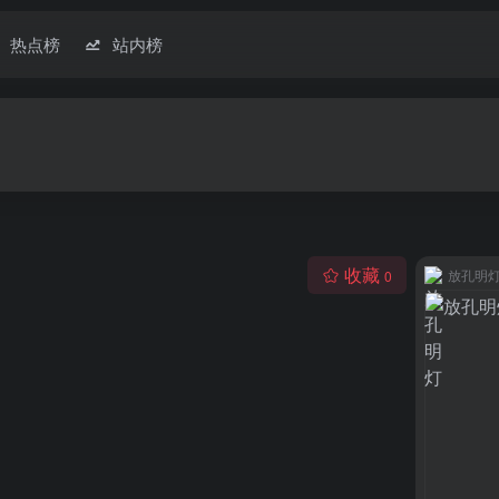
热点榜
站内榜
收藏
放孔明
0