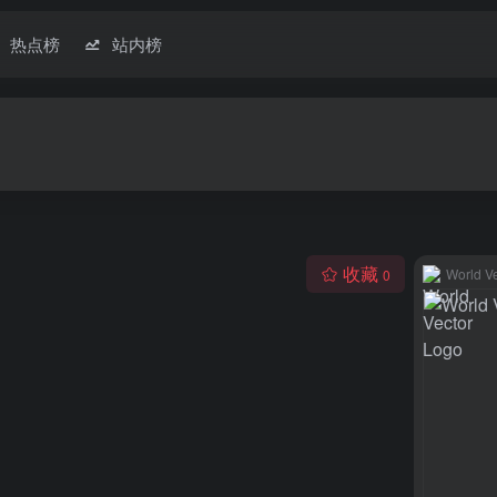
热点榜
站内榜
收藏
World V
0