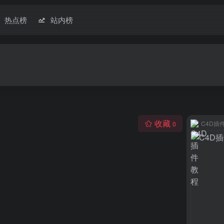
热点榜
站内榜
收藏
C4D插
0