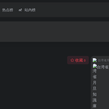
热点榜
站内榜
收藏
台湾省
0