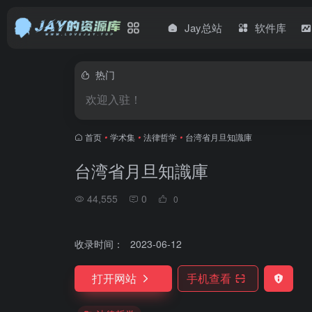
Jay总站
软件库
热门
欢迎入驻！
首页
•
学术集
•
法律哲学
•
台湾省月旦知識庫
台湾省月旦知識庫
44,555
0
0
收录时间：
2023-06-12
打开网站
手机查看