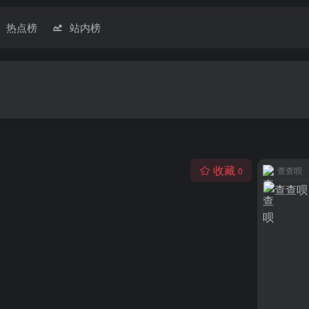
热点榜
站内榜
收藏
查查呗
0