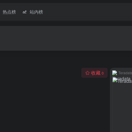
热点榜
站内榜
收藏
Teradat
0