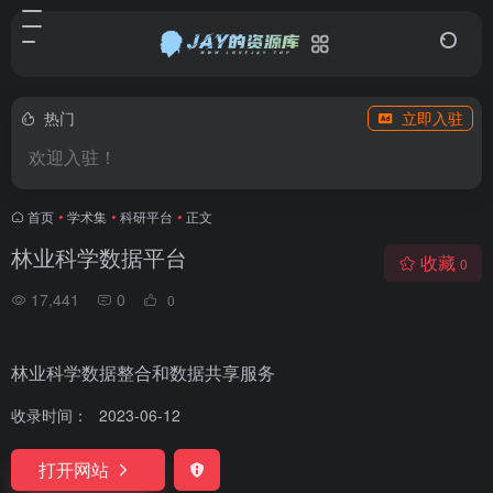
热门
立即入驻
欢迎入驻！
首页
•
学术集
•
科研平台
•
正文
林业科学数据平台
收藏
0
17,441
0
0
林业科学数据整合和数据共享服务
收录时间：
2023-06-12
打开网站