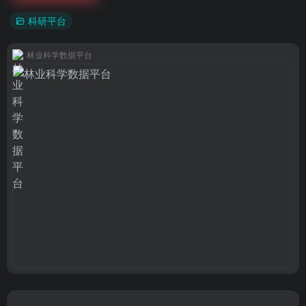
科研平台
林业科学数据平台