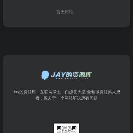
暂无评论...
Jay的资源库，互联网净土，白嫖党天堂 全领域资源集大成
者，致力于一个网站解决所有问题