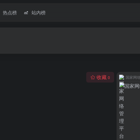
热点榜
站内榜
收藏
国家网
0