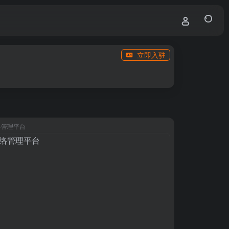
立即入驻
络管理平台