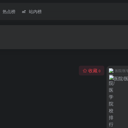
热点榜
站内榜
收藏
医院/医
0