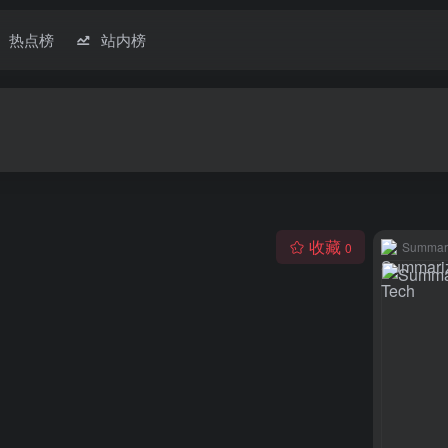
热点榜
站内榜
收藏
Summari
0