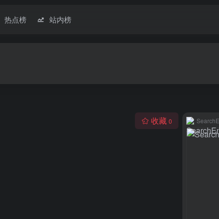
热点榜
站内榜
收藏
SearchE
0