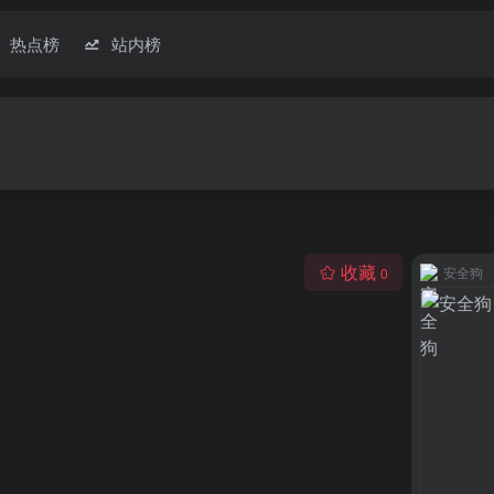
热点榜
站内榜
收藏
安全狗
0