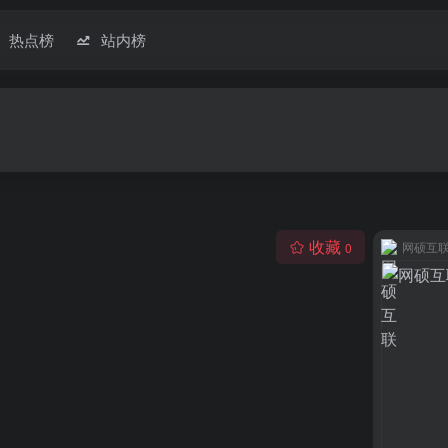
热点榜
站内榜
收藏
网硕互
0