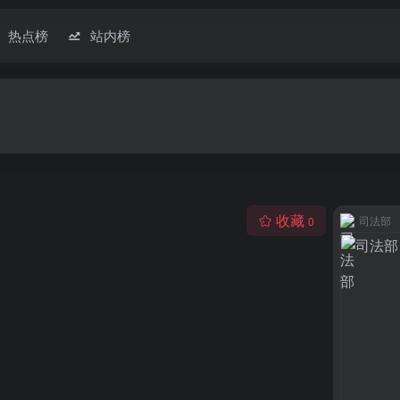
热点榜
站内榜
收藏
司法部
0