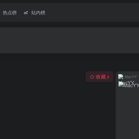
热点榜
站内榜
收藏
MacYY
0