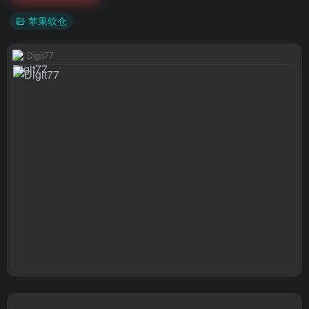
苹果软仓
Digit77