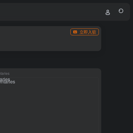
立即入驻
taries