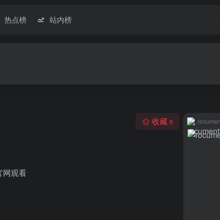
热点榜
站内榜
收藏
rocumen
0
官网观看