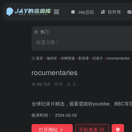
Jay总站
软件库
热门
欢迎入驻！
首页
•
海外区
•
外网资源
•
影音库
•
纪录片
•
rocumentaries
rocumentaries
58,753
0
0
全球纪录片精选，观看需跳转youtobe、BBC等
收录时间：
2024-02-02
打开网站
手机查看