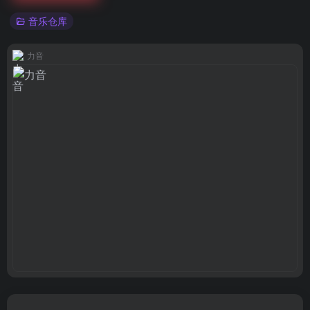
音乐仓库
力音