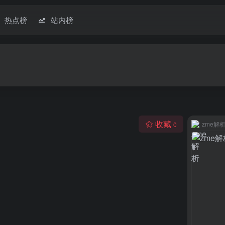
热点榜
站内榜
收藏
zme解
0