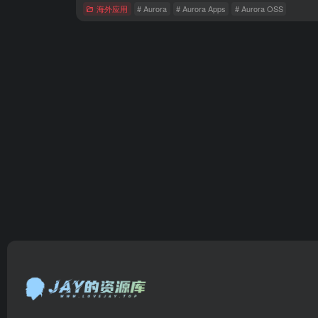
海外应用
# Aurora
# Aurora Apps
# Aurora OSS